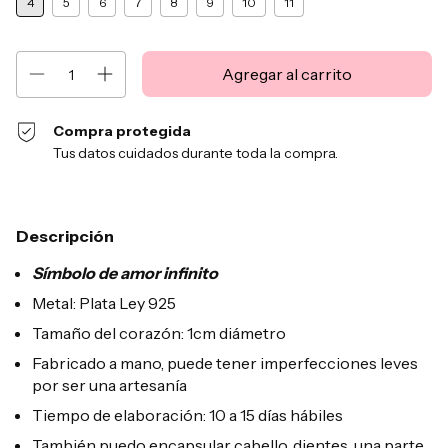
4
5
6
7
8
9
10
11
Compra protegida
Tus datos cuidados durante toda la compra.
Descripción
Símbolo de amor infinito
Metal: Plata Ley 925
Tamaño del corazón: 1cm diámetro
Fabricado a mano, puede tener imperfecciones leves
por ser una artesanía
Tiempo de elaboración: 10 a 15 días hábiles
También puedo encapsular cabello, dientes, una parte