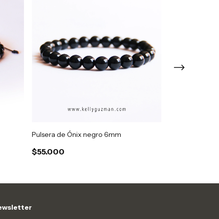
Pulsera de Ónix negro 6mm
Pulsera gradua
$55.000
$38.000
wsletter