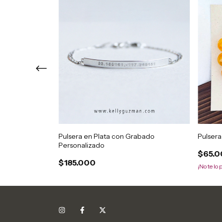
ción con Ónix
Pulsera en Plata con Grabado
Pulsera
Personalizado
$65.
$185.000
¡No te lo 