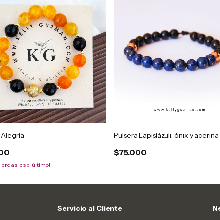
 Alegría
Pulsera Lapislázuli, ónix y acerina
000
$75.000
pierdas, es el último!
Servicio al Cliente
Ne