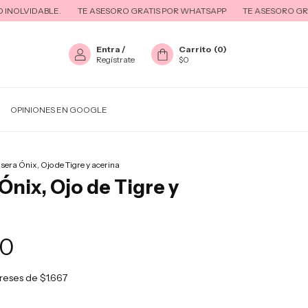
IDABLE.
TE ASESORO GRATIS POR WHATSAPP
TE ASESORO GRATIS 
Entra
/
Carrito
(
0
)
Regístrate
$0
OPINIONES EN GOOGLE
sera Ónix, Ojo de Tigre y acerina
Ónix, Ojo de Tigre y
00
ereses de
$1.667