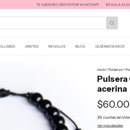
TE ASESORO GRATIS POR WHATSAPP
REGALA ALGO INOLV
OLLARES
ARETES
REGALOS
BLOG
QUIÉNES SOMOS
Inicio
>
Pulseras
>
Pul
Pulsera 
acerina
$60.0
36
cuotas sin int
Ver más detalles