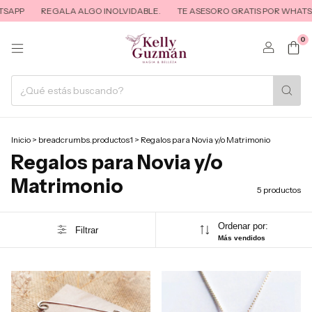
SAPP
REGALA ALGO INOLVIDABLE.
TE ASESORO GRATIS POR WHATSA
0
Inicio
>
breadcrumbs.productos1
>
Regalos para Novia y/o Matrimonio
Regalos para Novia y/o
Matrimonio
5 productos
Ordenar por:
Filtrar
Más vendidos