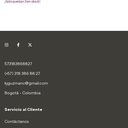
¡Solo quedan
3
en stock!
573183868827
(+57) 318 386 88 27
kjguzmanc@gmail.com
Bogotá - Colombia
Servicio al Cliente
Contáctanos