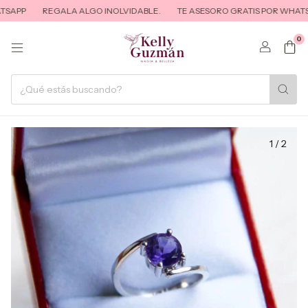
SAPP
REGALA ALGO INOLVIDABLE.
TE ASESORO GRATIS POR WHATSA
0
1
/
2